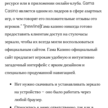
ресурсе или в приложении онлайн-клуба. Gama
Casino является одним из лидеров в сфере азартных
игр, о чем говорят его положительные отзывы ото
игроков.” “[newline]Гама казино никогда готово
предоставить клиентам доступ на стулочасы
зеркало, чтобы их всегда могли воспользоваться
официальным сайтом. Гама Казино официальный
сайт предлагает игрокам удобную и интуитивно
загадочный интерфейс с ярким дизайном и
специально продуманной навигацией.
Нет нужно скачивать и устанавливать зеркало
на устройство – оно было работать через
любой браузер.
Относитесь к нему ответственно, так как в