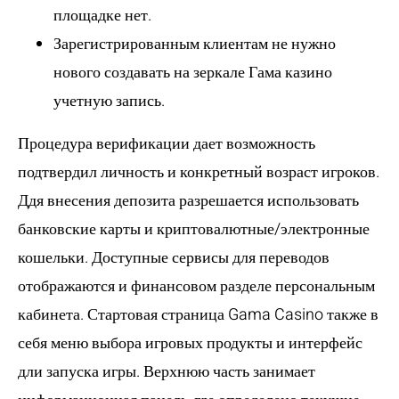
площадке нет.
Зарегистрированным клиентам не нужно
нового создавать на зеркале Гама казино
учетную запись.
Процедура верификации дает возможность
подтвердил личность и конкретный возраст игроков.
Ддя внесения депозита разрешается использовать
банковские карты и криптовалютные/электронные
кошельки. Доступные сервисы для переводов
отображаются и финансовом разделе персональным
кабинета. Стартовая страница Gama Casino также в
себя меню выбора игровых продукты и интерфейс
дли запуска игры. Верхнюю часть занимает