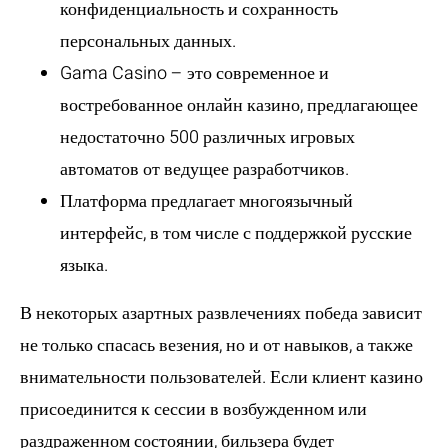
конфиденциальность и сохранность
персональных данных.
Gama Casino – это современное и
востребованное онлайн казино, предлагающее
недостаточно 500 различных игровых
автоматов от ведущее разработчиков.
Платформа предлагает многоязычный
интерфейс, в том числе с поддержкой русские
языка.
В некоторых азартных развлечениях победа зависит
не только спасась везения, но и от навыков, а также
внимательности пользователей. Если клиент казино
присоединится к сессии в возбужденном или
раздраженном состоянии, бильзера будет