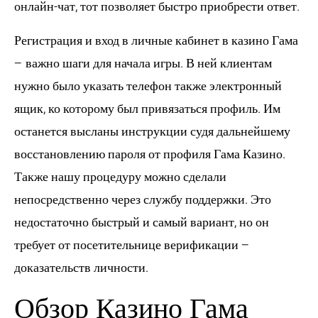
онлайн-чат, тот позволяет быстро приобрести ответ.
Регистрация и вход в личные кабинет в казино Гама
– важно шаги для начала игры. В ней клиентам
нужно было указать телефон также электронный
ящик, ко которому был привязаться профиль. Им
останется высланы инструкции судя дальнейшему
восстановлению пароля от профиля Гама Казино.
Также нашу процедуру можно сделали
непосредственно через службу поддержки. Это
недостаточно быстрый и самый вариант, но он
требует от посетительнице верификации –
доказательств личности.
Обзор Казино Гама