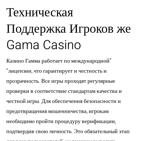
Техническая
Поддержка Игроков же
Gama Casino
Казино Гамма работает по международной”
“лицензии, что гарантирует и честность и
прозрачность. Все игры проходят регулярные
проверки в соответствие стандартам качества и
честной игры. Для обеспечения безопасности и
предотвращения мошенничества, игрокам
необходимо пройти процедуру верификации,
подтвердив свою личность. Это обязательный этап