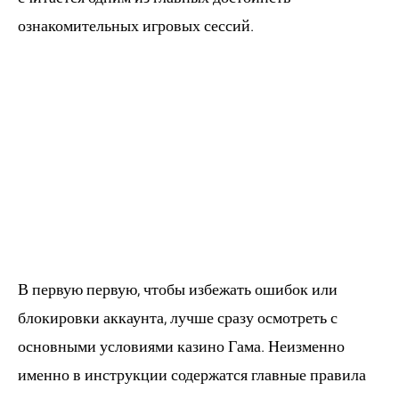
ознакомительных игровых сессий.
Играть В Игровые
Автоматы Гама
Казино Онлайн На
Деньги а
Бесплатно
В первую первую, чтобы избежать ошибок или
блокировки аккаунта, лучше сразу осмотреть с
основными условиями казино Гама. Неизменно
именно в инструкции содержатся главные правила