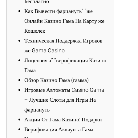
Бесплатно
Как Вывести фарцануть” “же
Онлайн Казино Гама На Карту же
Кошелек
Техническая Поддержка Игроков
же Gama Casino
Лицензия а” “верификация Казино
Гама
Обзор Казино Гама (гамма)
Игровые Автоматы Casino Gama
– Лучшие Слоты для Игры На
фарцануть
Акции От Гама Казино: Подарки
Верификация Аккаунта Гама