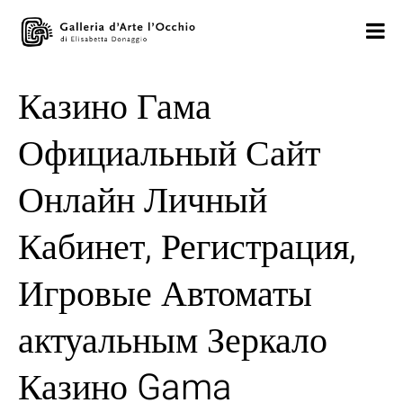
Казино Гама
Официальный Сайт
Онлайн Личный
Кабинет, Регистрация,
Игровые Автоматы
актуальным Зеркало
Казино Gama