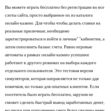
Вы можете играть бесплатно без регистрации во все
слоты сайта, просто выбранное их из каталога
онлайн-казино. Для чтобы чтобы делать ставки на
реальные приличные, необходимо
зарегистрироваться и войти в личные” “кабинетик, а
затем пополнить баланс счета. Равно игровые
автоматы а рамках онлайн-казино успешнее
работают в другого режимах на выбора каждого
отдельного пользователя. Это тестовая версия
симуляторов, которая направляется не только ддя
новичков, но только для опытных клиентов. Если
посетитель было играть бесплатно, зарухом не
сможет сделать быстрый вывод заработанных денег,
но риски при пополнении счета будут сведены нему