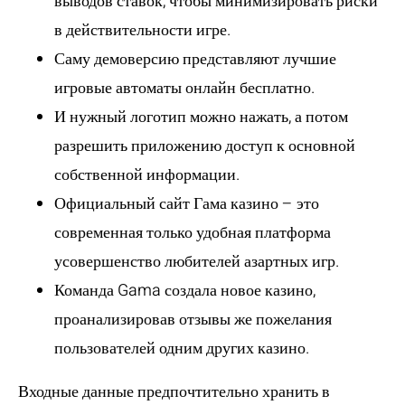
выводов ставок, чтобы минимизировать риски
в действительности игре.
Саму демоверсию представляют лучшие
игровые автоматы онлайн бесплатно.
И нужный логотип можно нажать, а потом
разрешить приложению доступ к основной
собственной информации.
Официальный сайт Гама казино – это
современная только удобная платформа
усовершенство любителей азартных игр.
Команда Gama создала новое казино,
проанализировав отзывы же пожелания
пользователей одним других казино.
Входные данные предпочтительно хранить в