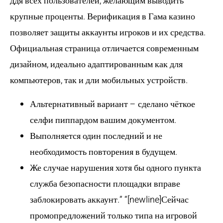
ддя всех пользователей, желающим выводить
крупные проценты. Верификация в Гама казино
позволяет защиты аккаунты игроков и их средства.
Официальная страница отличается современным
дизайном, идеально адаптированным как для
компьютеров, так и дли мобильных устройств.
Альтернативный вариант – сделано чёткое
селфи пиппардом вашим документом.
Выполняется один последний и не
необходимость повторения в будущем.
Же случае нарушения хотя бы одного пункта
служба безопасности площадки вправе
заблокировать аккаунт.” “[newline]Сейчас
промопредложений только типа на игровой