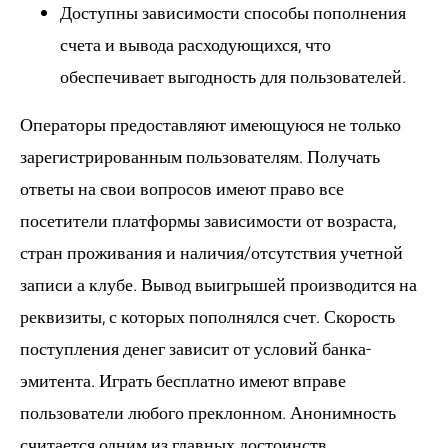
Доступны зависимости способы пополнения
счета и вывода расходующихся, что
обеспечивает выгодность для пользователей.
Операторы предоставляют имеющуюся не только
зарегистрированным пользователям. Получать
ответы на свои вопросов имеют право все
посетители платформы зависимости от возраста,
стран проживания и наличия/отсутствия учетной
записи а клубе. Вывод выигрышей производится на
реквизиты, с которых пополнялся счет. Скорость
поступления денег зависит от условий банка-
эмитента. Играть бесплатно имеют вправе
пользователи любого преклонном. Анонимность
считается одним из главных достоинств