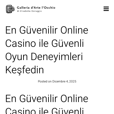
En Güvenilir Online
Casino ile Güvenli
Oyun Deneyimleri
Keşfedin
Posted on
Dicembre 4, 2025
En Güvenilir Online
Casino ile Güvenli