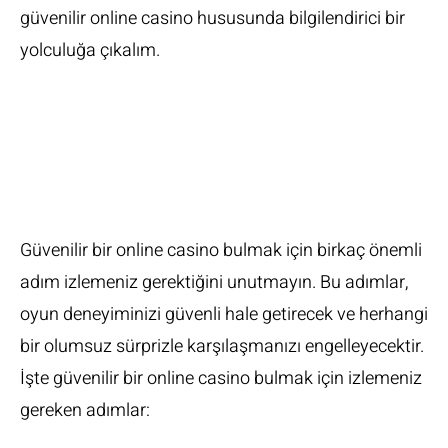
güvenilir online casino hususunda bilgilendirici bir
yolculuğa çıkalım.
Güvenilir Online
Casino’ya Nasıl
Ulaşılır?
Güvenilir bir online casino bulmak için birkaç önemli
adım izlemeniz gerektiğini unutmayın. Bu adımlar,
oyun deneyiminizi güvenli hale getirecek ve herhangi
bir olumsuz sürprizle karşılaşmanızı engelleyecektir.
İşte güvenilir bir online casino bulmak için izlemeniz
gereken adımlar: