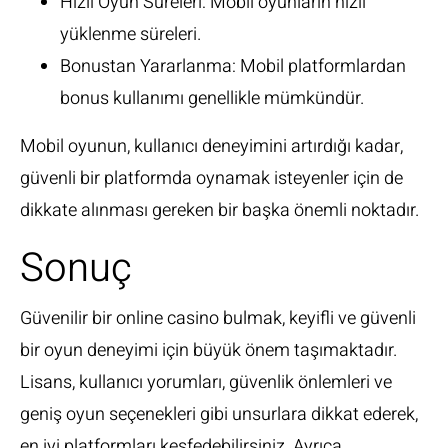
Hızlı Oyun Süreleri: Mobil oyunların hızlı
yüklenme süreleri.
Bonustan Yararlanma: Mobil platformlardan
bonus kullanımı genellikle mümkündür.
Mobil oyunun, kullanıcı deneyimini artırdığı kadar,
güvenli bir platformda oynamak isteyenler için de
dikkate alınması gereken bir başka önemli noktadır.
Sonuç
Güvenilir bir online casino bulmak, keyifli ve güvenli
bir oyun deneyimi için büyük önem taşımaktadır.
Lisans, kullanıcı yorumları, güvenlik önlemleri ve
geniş oyun seçenekleri gibi unsurlara dikkat ederek,
en iyi platformları keşfedebilirsiniz. Ayrıca