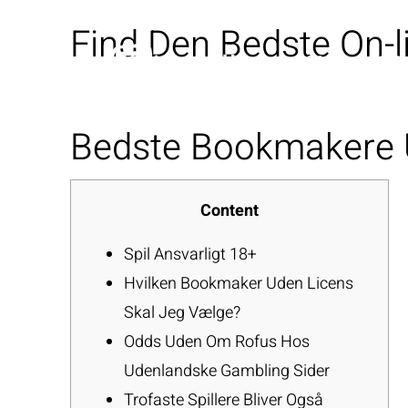
Find Den Bedste On-
Bedste Bookmakere 
Content
Spil Ansvarligt 18+
Hvilken Bookmaker Uden Licens
Skal Jeg Vælge? ​
Odds Uden Om Rofus Hos
Udenlandske Gambling Sider​
Trofaste Spillere Bliver Også