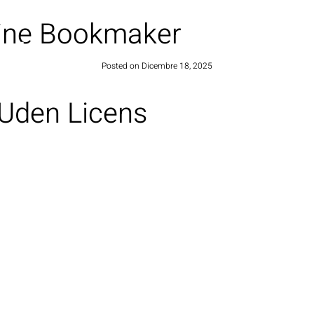
line Bookmaker
HOME
Posted on
Dicembre 18, 2025
Uden Licens