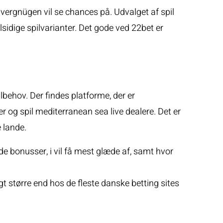
 vergnügen vil se chances på. Udvalget af spil
idige spilvarianter. Det gode ved 22bet er
Jeg Vælge? ​
lbehov. Der findes platforme, der er
 og spil mediterranean sea live dealere. Det er
 lande.
 de bonusser, i vil få mest glæde af, samt hvor
ngt større end hos de fleste danske betting sites