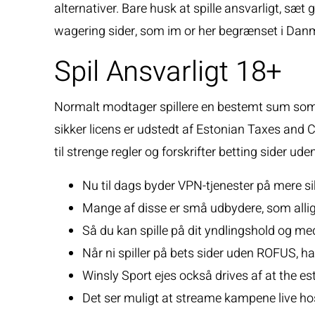
alternativer. Bare husk at spille ansvarligt, sæ
wagering sider, som im or her begrænset i Danma
Spil Ansvarligt 18+
Normalt modtager spillere en bestemt sum som 
sikker licens er udstedt af Estonian Taxes and
til strenge regler og forskrifter
betting sider ude
Nu til dags byder VPN-tjenester på mere si
Mange af disse er små udbydere, som alligev
Så du kan spille på dit yndlingshold og med
Når ni spiller på bets sider uden ROFUS, h
Winsly Sport ejes också drives af at the es
Det ser muligt at streame kampene live hos