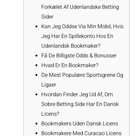
Forkælet Af Udenlandske Betting
Sider​
Kan Jeg Oddse Via Min Mobil, Hvis
Jeg Har En Spillekonto Hos En
Udenlandsk Bookmaker? ​
Få De Billigste Odds & Bonusser
Hvad Er En Bookmaker?
De Mest Populære Sportsgrene Og
Ligaer
Hvordan Finder Jeg Ud Af, Om
Sobre Betting Side Har En Dansk
Licens? ​
Bookmakers Uden Dansk Licens
Bookmakere Med Curacao Licens