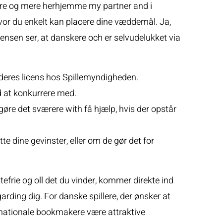
mere og mere herhjemme my partner and i
vor du enkelt kan placere dine væddemål. Ja,
ensen ser, at danskere och er selvudelukket via
 deres licens hos Spillemyndigheden.
d at konkurrere med.
øre det sværere with få hjælp, hvis der opstår
te dine gevinster, eller om de gør det for
tefrie og oll det du vinder, kommer direkte ind
rding dig. For danske spillere, der ønsker at
rnationale bookmakere være attraktive