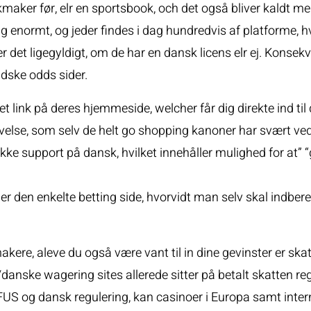
kmaker før, elr en sportsbook, och det også bliver kaldt 
 enormt, og jeder findes i dag hundredvis af platforme, h
det ligegyldigt, om de har en dansk licens elr ej. Konsekv
dske odds sider.
link på deres hjemmeside, welcher får dig direkte ind til
evelse, som selv de helt go shopping kanoner har svært ve
 support på dansk, hvilket innehåller mulighed for at” “g
r den enkelte betting side, hvorvidt man selv skal indberet
kere, aleve du også være vant til in dine gevinster er skat
anske wagering sites allerede sitter på betalt skatten rega
US og dansk regulering, kan casinoer i Europa samt inte