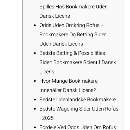
Spilles Hos Bookmakere Uden
Dansk Licens
Odds Uden Omkring Rofus –
Bookmakere Og Betting Sider
Uden Dansk Licens
Bedste Betting & Possibilities
Sider: Bookmakere Scientif Dansk
Licens
Hvor Mange Bookmakere
Innehåller Dansk Licens?
Bedste Udenlandske Bookmakere
Bedste Wagering Sider Uden Rofus
I 2025
Fordele Ved Odds Uden Om Rofus