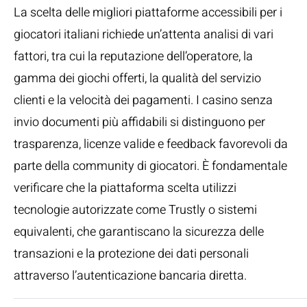
La scelta delle migliori piattaforme accessibili per i
giocatori italiani richiede un’attenta analisi di vari
fattori, tra cui la reputazione dell’operatore, la
gamma dei giochi offerti, la qualità del servizio
clienti e la velocità dei pagamenti. I casino senza
invio documenti più affidabili si distinguono per
trasparenza, licenze valide e feedback favorevoli da
parte della community di giocatori. È fondamentale
verificare che la piattaforma scelta utilizzi
tecnologie autorizzate come Trustly o sistemi
equivalenti, che garantiscano la sicurezza delle
transazioni e la protezione dei dati personali
attraverso l’autenticazione bancaria diretta.