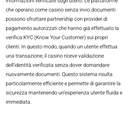
informazioni verificate sugli utenti. Le piattaforme
che operano come casino senza invio documenti
possono sfruttare partnership con provider di
pagamento autorizzati che hanno già effettuato la
verifica KYC (Know Your Customer) sui propri
clienti. In questo modo, quando un utente effettua
una transazione, il casino riceve validazione
dell’identità verificata senza dover domandare
nuovamente documenti. Questo sistema risulta
particolarmente efficiente e permette di garantire la
sicurezza mantenendo un’esperienza utente fluida e
immediata.
Registrazione