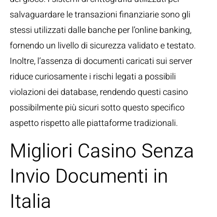
salvaguardare le transazioni finanziarie sono gli
stessi utilizzati dalle banche per l’online banking,
fornendo un livello di sicurezza validato e testato.
Inoltre, l’assenza di documenti caricati sui server
riduce curiosamente i rischi legati a possibili
violazioni dei database, rendendo questi casino
possibilmente più sicuri sotto questo specifico
aspetto rispetto alle piattaforme tradizionali.
Migliori Casino Senza
Invio Documenti in
Italia