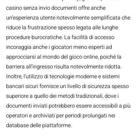
casino senza invio documenti offre anche
un’esperienza utente notevolmente semplificata che
riduce la frustrazione spesso legata alle lunghe
procedure burocratiche. La facilità di accesso
incoraggia anche i giocatori meno esperti ad
approcciarsi al mondo del gioco online, poiché la
barriera all’ingresso risulta notevolmente ridotta.
Inoltre, l’utilizzo di tecnologie moderne e sistemi
bancari sicuri fornisce un livello di sicurezza spesso
superiore a quello dei metodi tradizionali, dove i
documenti inviati potrebbero essere accessibili a più
operatori e archiviati per periodi prolungati nei
database delle piattaforme.