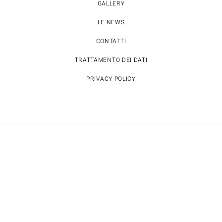
GALLERY
LE NEWS
CONTATTI
TRATTAMENTO DEI DATI
PRIVACY POLICY