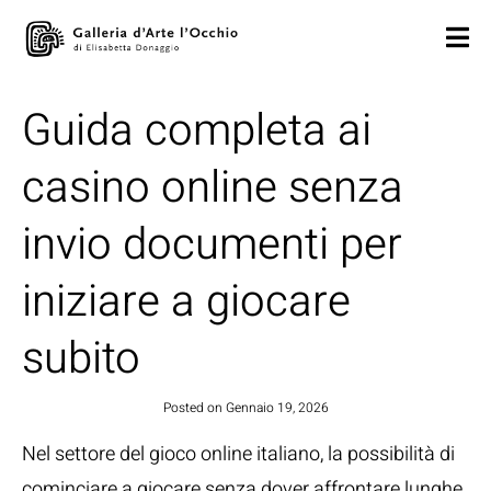
Guida completa ai
casino online senza
invio documenti per
iniziare a giocare
subito
Posted on
Gennaio 19, 2026
Nel settore del gioco online italiano, la possibilità di
cominciare a giocare senza dover affrontare lunghe