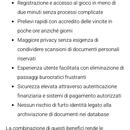
Registrazione e accesso al gioco in meno di
due minuti senza processi complicate
Prelievi rapidi con accredito delle vincite in
poche ore anziché giorni
Maggiore privacy senza esigenza di
condividere scansioni di documenti personali
riservati
Esperienza utente facilitata con eliminazione di
passaggi burocratici frustranti
Sicurezza elevata attraverso autenticazione
finanziaria e sistemi di pagamento autorizzati
Nessun rischio di furto identità legato alla
archiviazione di documenti nei database
La combinazione di questi benefici rende le