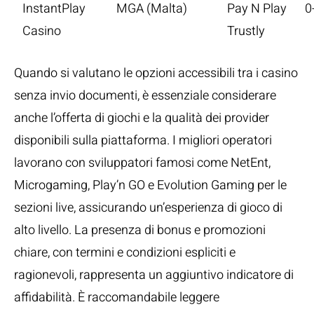
InstantPlay
MGA (Malta)
Pay N Play
0
Casino
Trustly
Quando si valutano le opzioni accessibili tra i
casino
senza invio documenti
, è essenziale considerare
anche l’offerta di giochi e la qualità dei provider
disponibili sulla piattaforma. I migliori operatori
lavorano con sviluppatori famosi come NetEnt,
Microgaming, Play’n GO e Evolution Gaming per le
sezioni live, assicurando un’esperienza di gioco di
alto livello. La presenza di bonus e promozioni
chiare, con termini e condizioni espliciti e
ragionevoli, rappresenta un aggiuntivo indicatore di
affidabilità. È raccomandabile leggere