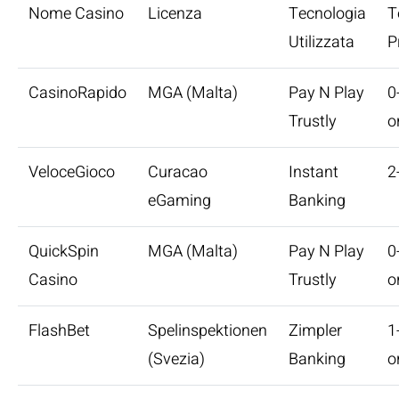
Nome Casino
Licenza
Tecnologia
T
Utilizzata
P
CasinoRapido
MGA (Malta)
Pay N Play
0
Trustly
o
VeloceGioco
Curacao
Instant
2
eGaming
Banking
QuickSpin
MGA (Malta)
Pay N Play
0
Casino
Trustly
o
FlashBet
Spelinspektionen
Zimpler
1
(Svezia)
Banking
o