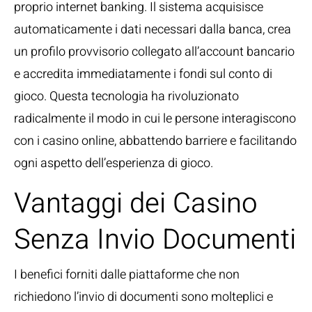
proprio internet banking. Il sistema acquisisce
automaticamente i dati necessari dalla banca, crea
un profilo provvisorio collegato all’account bancario
e accredita immediatamente i fondi sul conto di
gioco. Questa tecnologia ha rivoluzionato
radicalmente il modo in cui le persone interagiscono
con i casino online, abbattendo barriere e facilitando
ogni aspetto dell’esperienza di gioco.
Vantaggi dei Casino
Senza Invio Documenti
I benefici forniti dalle piattaforme che non
richiedono l’invio di documenti sono molteplici e