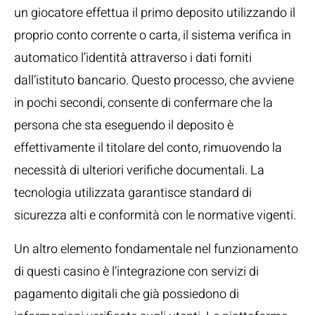
un giocatore effettua il primo deposito utilizzando il
proprio conto corrente o carta, il sistema verifica in
automatico l’identità attraverso i dati forniti
dall’istituto bancario. Questo processo, che avviene
in pochi secondi, consente di confermare che la
persona che sta eseguendo il deposito è
effettivamente il titolare del conto, rimuovendo la
necessità di ulteriori verifiche documentali. La
tecnologia utilizzata garantisce standard di
sicurezza alti e conformità con le normative vigenti.
Un altro elemento fondamentale nel funzionamento
di questi casino è l’integrazione con servizi di
pagamento digitali che già possiedono di