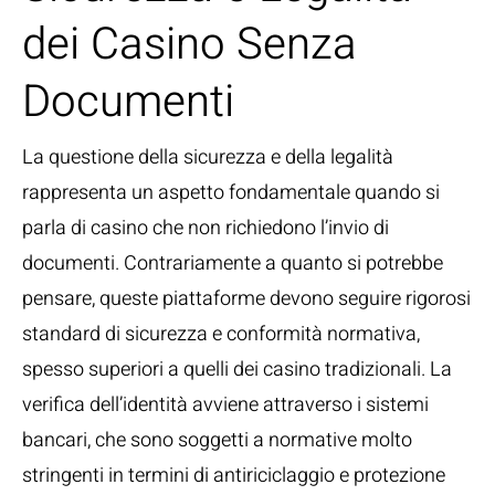
dei Casino Senza
Documenti
La questione della sicurezza e della legalità
rappresenta un aspetto fondamentale quando si
parla di casino che non richiedono l’invio di
documenti. Contrariamente a quanto si potrebbe
pensare, queste piattaforme devono seguire rigorosi
standard di sicurezza e conformità normativa,
spesso superiori a quelli dei casino tradizionali. La
verifica dell’identità avviene attraverso i sistemi
bancari, che sono soggetti a normative molto
stringenti in termini di antiriciclaggio e protezione