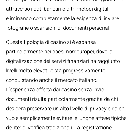
attraverso i dati bancari o altri metodi digitali,
eliminando completamente la esigenza di inviare
fotografie o scansioni di documenti personali.
Questa tipologia di casino si è espansa
particolarmente nei paesi nordeuropei, dove la
digitalizzazione dei servizi finanziari ha raggiunto
livelli molto elevati, e sta progressivamente
conquistando anche il mercato italiano.
L’esperienza offerta dai casino senza invio
documenti risulta particolarmente gradita da chi
desidera preservare un alto livello di privacy e da chi
vuole semplicemente evitare le lunghe attese tipiche
dei iter di verifica tradizionali. La registrazione