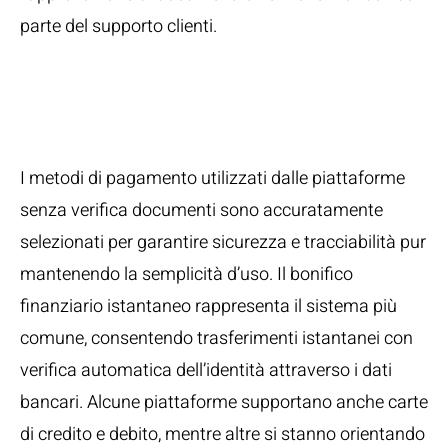
parte del supporto clienti.
Metodi di
Pagamento Privati
I metodi di pagamento utilizzati dalle piattaforme
senza verifica documenti sono accuratamente
selezionati per garantire sicurezza e tracciabilità pur
mantenendo la semplicità d’uso. Il bonifico
finanziario istantaneo rappresenta il sistema più
comune, consentendo trasferimenti istantanei con
verifica automatica dell’identità attraverso i dati
bancari. Alcune piattaforme supportano anche carte
di credito e debito, mentre altre si stanno orientando