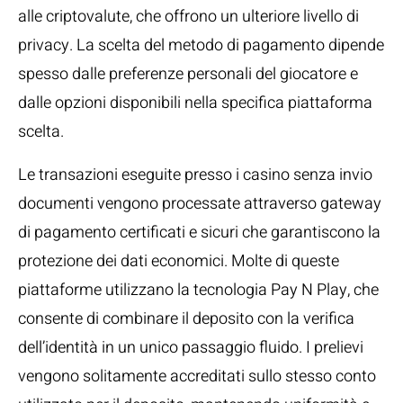
alle criptovalute, che offrono un ulteriore livello di
privacy. La scelta del metodo di pagamento dipende
spesso dalle preferenze personali del giocatore e
dalle opzioni disponibili nella specifica piattaforma
scelta.
Le transazioni eseguite presso i casino senza invio
documenti vengono processate attraverso gateway
di pagamento certificati e sicuri che garantiscono la
protezione dei dati economici. Molte di queste
piattaforme utilizzano la tecnologia Pay N Play, che
consente di combinare il deposito con la verifica
dell’identità in un unico passaggio fluido. I prelievi
vengono solitamente accreditati sullo stesso conto