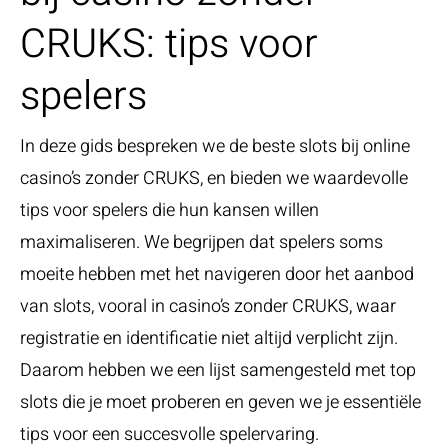
CRUKS: tips voor
spelers
In deze gids bespreken we de beste slots bij online
casino’s zonder CRUKS, en bieden we waardevolle
tips voor spelers die hun kansen willen
maximaliseren. We begrijpen dat spelers soms
moeite hebben met het navigeren door het aanbod
van slots, vooral in casino’s zonder CRUKS, waar
registratie en identificatie niet altijd verplicht zijn.
Daarom hebben we een lijst samengesteld met top
slots die je moet proberen en geven we je essentiële
tips voor een succesvolle spelervaring.