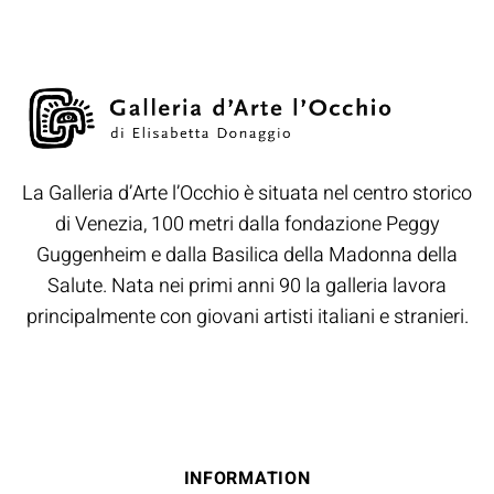
La Galleria d’Arte l’Occhio è situata nel centro storico
di Venezia, 100 metri dalla fondazione Peggy
Guggenheim e dalla Basilica della Madonna della
Salute. Nata nei primi anni 90 la galleria lavora
principalmente con giovani artisti italiani e stranieri.
INFORMATION