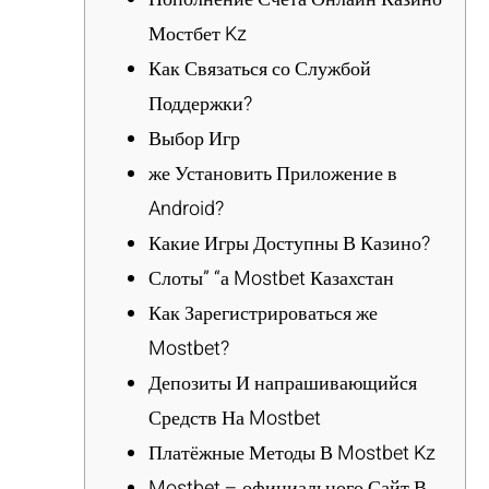
Мостбет Kz
Как Связаться со Службой
Поддержки?
Выбор Игр
же Установить Приложение в
Android?
Какие Игры Доступны В Казино?
Слоты” “а Mostbet Казахстан
Как Зарегистрироваться же
Mostbet?
Депозиты И напрашивающийся
Средств На Mostbet
Платёжные Методы В Mostbet Kz
Mostbet – официального Сайт В