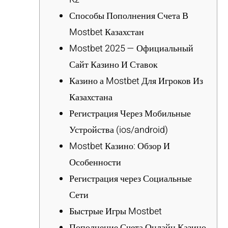
Способы Пополнения Счета В
Mostbet Казахстан
Mostbet 2025 — Официальный
Сайт Казино И Ставок
Казино а Mostbet Для Игроков Из
Казахстана
Регистрация Через Мобильные
Устройства (ios/android)
Mostbet Казино: Обзор И
Особенности
Регистрация через Социальные
Сети
Быстрые Игры Mostbet
Пополнение Счета Онлайн Казино