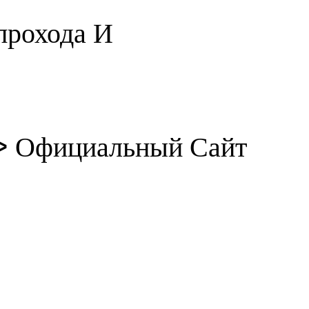
прохода И
GLI ARTISTI
LE NEWS
CONTATTI
 ᐉ Официальный Сайт