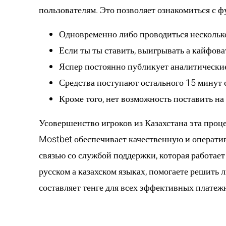
пользователям. Это позволяет ознакомиться с 
Одновременно либо проводиться несколько
Если ты ты ставить, выигрывать а кайфова
Яспер постоянно публикует аналитические
Средства поступают остального 15 минут с
Кроме того, нет возможность поставить н
Усовершенство игроков из Казахстана эта проц
Mostbet обеспечивает качественную и оператив
связью со службой поддержки, которая работае
русском а казахском языках, помогаете решит
составляет тенге для всех эффективных плате
Приложение Most