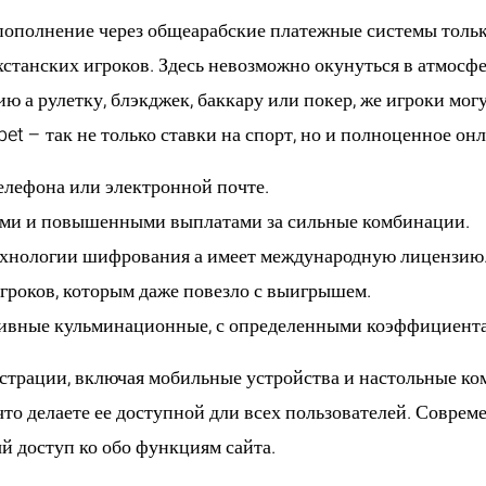
ополнение через общеарабские платежные системы только 
станских игроков. Здесь невозможно окунуться в атмосфе
 а рулетку, блэкджек, баккару или покер, же игроки могу
et – так не только ставки на спорт, но и полноценное он
елефона или электронной почте.
ами и повышенными выплатами за сильные комбинации.
ехнологии шифрования а имеет международную лицензию
игроков, которым даже повезло с выигрышем.
тивные кульминационные, с определенными коэффициент
страции, включая мобильные устройства и настольные ко
что делаете ее доступной дли всех пользователей. Совре
й доступ ко обо функциям сайта.