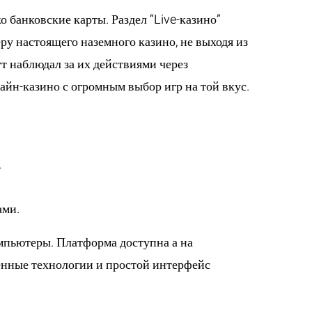
банковские карты. Раздел “Live-казино”
ру настоящего наземного казино, не выходя из
т наблюдал за их действиями через
лайн-казино с огромным выбор игр на той вкус.
.
ами.
мпьютеры. Платформа доступна а на
менные технологии и простой интерфейс