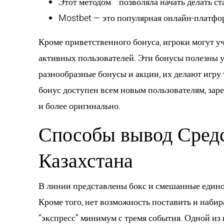
Этот методом” “позволяла начать делать 
Mostbet — это популярная онлайн-платформ
Кроме приветственного бонуса, игроки могут у
активных пользователей. Эти бонусы полезны у
разнообразные бонусы и акции, их делают игру 
бонус доступен всем новым пользователям, зар
и более оригинально.
Способы вывод Средс
Казахстана
В линии представлены бокс и смешанные едино
Кроме того, нет возможность поставить и наби
“экспресс” минимум с тремя события. Одной из