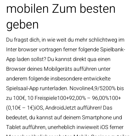
mobilen Zum besten
geben
Du fragst dich, in wie weit du mehr schlichtweg im
Inter browser vortragen ferner folgende Spielbank-
App laden sollst? Du kannst direkt qua einen
Browser deines Mobilgeräts aufführen unter
anderem folgende insbesondere entwickelte
Spielsaal-App runterladen. Novoline4,9/5200% bis
zu 100€, 10 Freispiele100+92,00% – 96,00%100+
(0,10€ – 1€)iOS, AndroidJetzt aufführen! Das
bedeutet, du kannst auf deinem Smartphone und
Tablet aufführen, unerheblich inwieweit iOS ferner