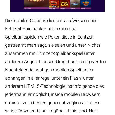
Die mobilen Casions diesseits aufweisen über
Echtzeit-Spielbank-Plattformen qua
Spielbankspielen wie Poker, diese in Echtzeit
gestreamt man sagt, sie seien und unser Nichts
zusammen mit Echtzeit-Spielbankspiel unter
anderem Angeschlossen-Umgebung fertig werden.
Nachfolgende heutigen mobilen Spielbanken
abhangen in aller regel unter ein Flash- unter
anderem HTML5-Technologie, nachfolgende dies
jedermann ermöglicht, inside mobilen Browsern
dahinter zum besten geben, abzüglich auf diese
weise Downloads unumgänglich sie sind. Nun