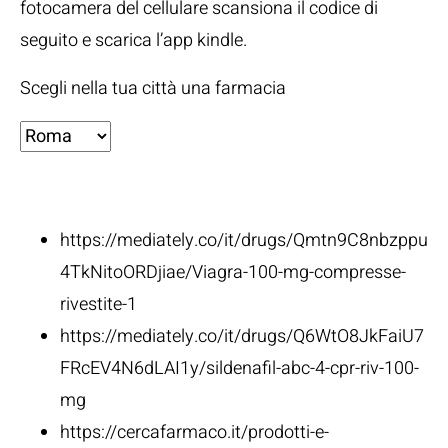
fotocamera del cellulare scansiona il codice di
seguito e scarica l’app kindle.
Scegli nella tua città una farmacia
Fonti:
https://mediately.co/it/drugs/Qmtn9C8nbzppu
4TkNitoORDjiae/Viagra-100-mg-compresse-
rivestite-1
https://mediately.co/it/drugs/Q6WtO8JkFaiU7
FRcEV4N6dLAI1y/sildenafil-abc-4-cpr-riv-100-
mg
https://cercafarmaco.it/prodotti-e-