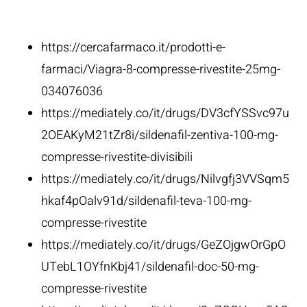
Fonti:
https://cercafarmaco.it/prodotti-e-
farmaci/Viagra-8-compresse-rivestite-25mg-
034076036
https://mediately.co/it/drugs/DV3cfYSSvc97u
2OEAKyM21tZr8i/sildenafil-zentiva-100-mg-
compresse-rivestite-divisibili
https://mediately.co/it/drugs/Nilvgfj3VVSqm5
hkaf4pOalv91d/sildenafil-teva-100-mg-
compresse-rivestite
https://mediately.co/it/drugs/GeZOjgwOrGpO
UTebL1OYfnKbj41/sildenafil-doc-50-mg-
compresse-rivestite