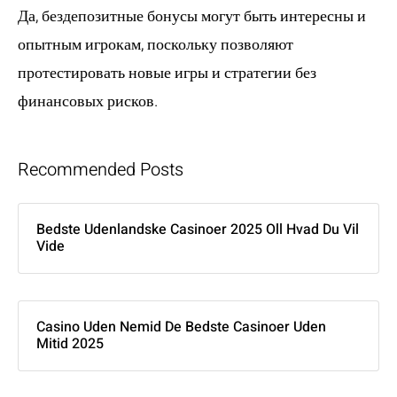
Да, бездепозитные бонусы могут быть интересны и
опытным игрокам, поскольку позволяют
протестировать новые игры и стратегии без
финансовых рисков.
Recommended Posts
Bedste Udenlandske Casinoer 2025 Oll Hvad Du Vil
Vide
Casino Uden Nemid De Bedste Casinoer Uden
Mitid 2025