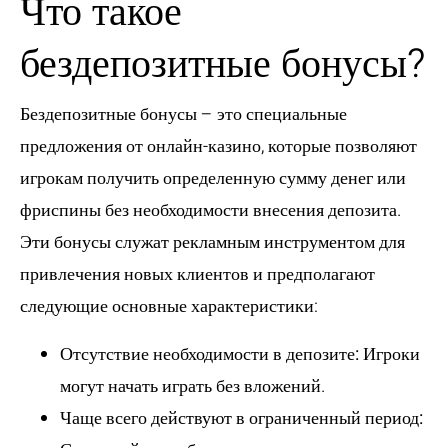
Что такое
бездепозитные бонусы?
Бездепозитные бонусы – это специальные
предложения от онлайн-казино, которые позволяют
игрокам получить определенную сумму денег или
фриспины без необходимости внесения депозита.
Эти бонусы служат рекламным инструментом для
привлечения новых клиентов и предполагают
следующие основные характеристики:
Отсутствие необходимости в депозите:
Игроки
могут начать играть без вложений.
Чаще всего действуют в ограниченный период: