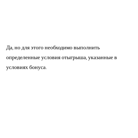
средства с
бездепозитного
бонуса?
Да, но для этого необходимо выполнить
определенные условия отыгрыша, указанные в
условиях бонуса.
5. Подходят ли
бездепозитные
бонусы для
опытных игроков?