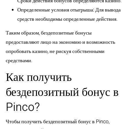
Сроки действия бонусов определяются казино.
Определенные условия отыгрыша:
Для вывода
средств необходимы определенные действия.
Таким образом, бездепозитные бонусы
предоставляют лицо на экономию и возможность
опробовать казино, не рискуя собственными
средствами.
Как получить
бездепозитный бонус в
Pinco?
Чтобы получить бездепозитный бонус в Pinco,