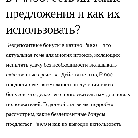
предложения и как их
использовать?
Бездепозитные бонусы в казино Pinco – это
актуальная тема для многих игроков, желающих
испытать удачу без необходимости вкладывать
собственные средства. Действительно, Pinco
предоставляет возможность получения таких
бонусов, что делает его привлекательным для новых
пользователей. В данной статье мы подробно
рассмотрим, какие бездепозитные бонусы
предлагает Pinco и как их выгодно использовать.