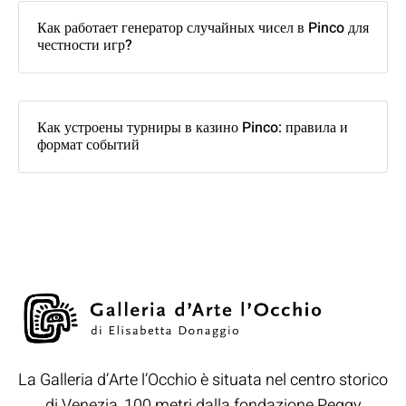
Как работает генератор случайных чисел в Pinco для
честности игр?
Как устроены турниры в казино Pinco: правила и
формат событий
La Galleria d’Arte l’Occhio è situata nel centro storico
di Venezia, 100 metri dalla fondazione Peggy