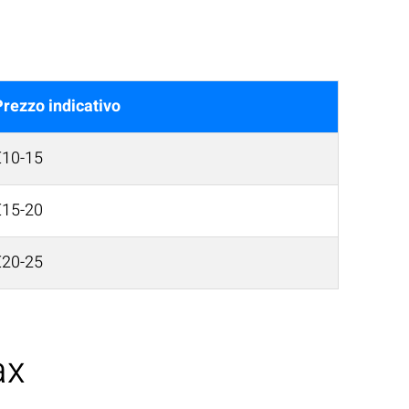
Prezzo indicativo
€10-15
€15-20
€20-25
ax