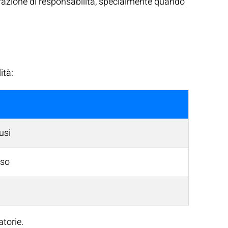
arazione di responsabilità, specialmente quando
ità:
usi
rso
atorie.