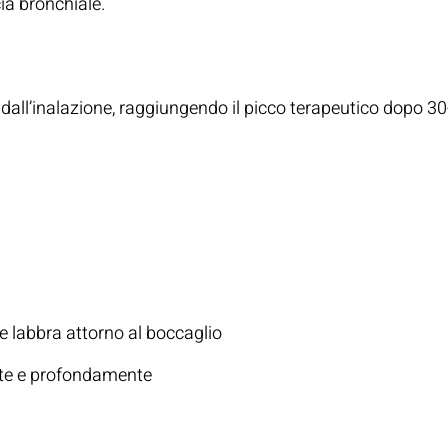
ia bronchiale.
zione
i dall’inalazione, raggiungendo il picco terapeutico dopo 3
nzione
e labbra attorno al boccaglio
nte e profondamente