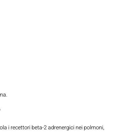
ma.
?
la i recettori beta-2 adrenergici nei polmoni,